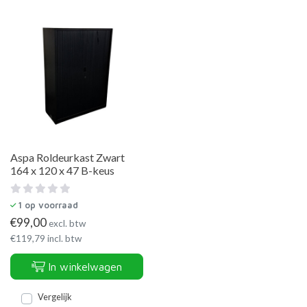
Aspa Roldeurkast Zwart
164 x 120 x 47 B-keus
1
op voorraad
€
99,00
excl. btw
€
119,79
incl. btw
In winkelwagen
Vergelijk