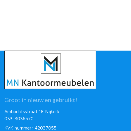
Groot in nieuw en gebruikt!
Ambachtsstraat 18 Nijkerk
033-3036570
KVK nummer: 42037055