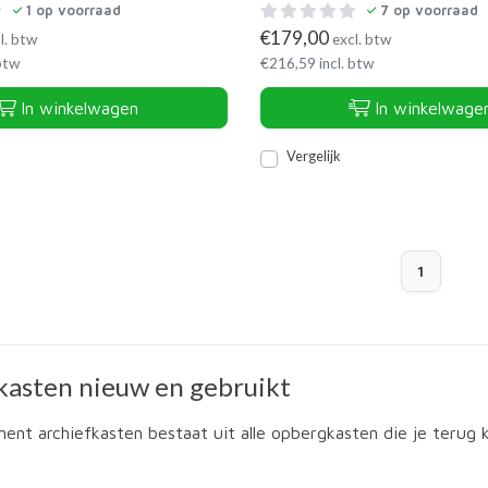
1
op voorraad
7
op voorraad
€
179,00
l. btw
excl. btw
 btw
€
216,59
incl. btw
In winkelwagen
In winkelwage
Vergelijk
1
kasten nieuw en gebruikt
ment archiefkasten bestaat uit alle opbergkasten die je terug k