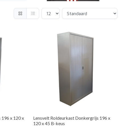
s 196 x 120 x
Lensvelt Roldeurkast Donkergrijs 196 x
120 x 45 B-keus