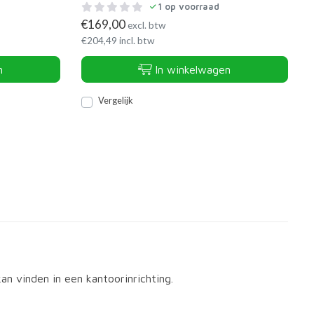
1
op voorraad
€
169,00
excl. btw
€
204,49
incl. btw
n
In winkelwagen
Vergelijk
an vinden in een kantoorinrichting.