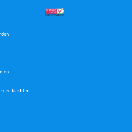
rden
n en
en en klachten