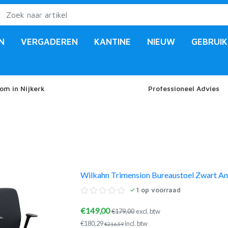
N
VERGADEREN
KANTINE
NIEUW
GEBRUIK
om in Nijkerk
Professioneel Advies
Wilkahn Trimension Bureaustoel Zwart An
1
op voorraad
€149,00
€179,00
excl. btw
€180,29
incl. btw
€216,59