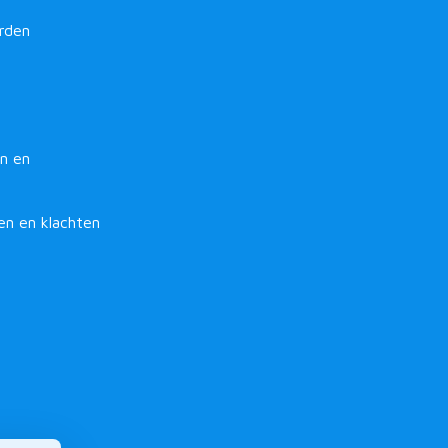
rden
n en
en en klachten