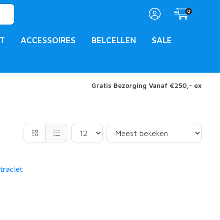
0
T
ACCESSOIRES
BELCELLEN
SALE
Gratis Bezorging Vanaf €250,- ex
traciet