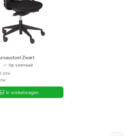
reaustoel Zwart
Op voorraad
l. btw
 btw
In winkelwagen