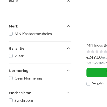
Kleur
Merk
MN Kantoormeubelen
MN Indus Bu
Garantie
2 jaar
€
249,00
exc
€
301,29
incl.
Normering
Geen Normering
Vergelijk
Mechanisme
Synchroom