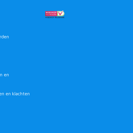
rden
n en
en en klachten