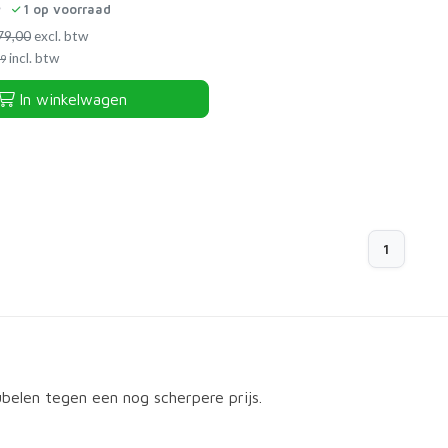
1
op voorraad
79,00
excl. btw
incl. btw
59
In winkelwagen
1
elen tegen een nog scherpere prijs.