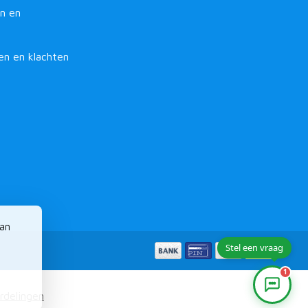
n en
en en klachten
van
1
rdelingen