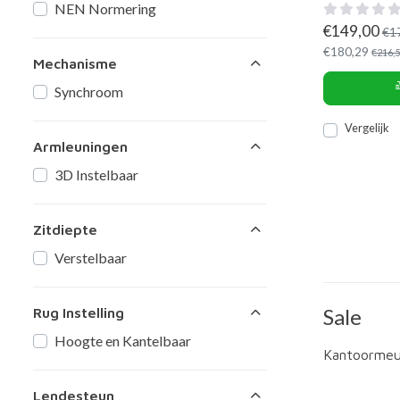
NEN Normering
€
149,00
€
1
€
180,29
€
216,
Mechanisme
Synchroom
Vergelijk
Armleuningen
3D Instelbaar
Zitdiepte
Verstelbaar
Sale
Rug Instelling
Hoogte en Kantelbaar
Kantoormeub
Lendesteun