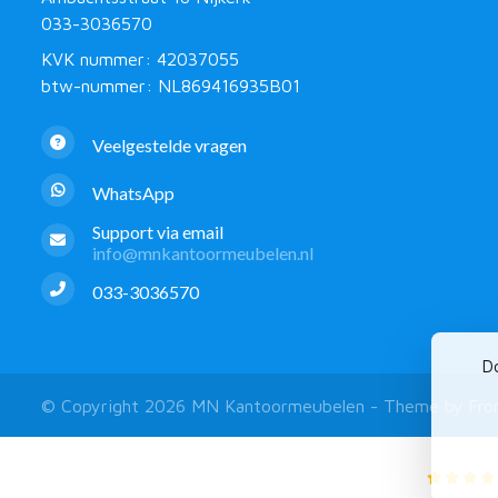
033-3036570
KVK nummer: 42037055
btw-nummer: NL869416935B01
Veelgestelde vragen
WhatsApp
Support via email
info@mnkantoormeubelen.nl
033-3036570
Do
© Copyright 2026 MN Kantoormeubelen - Theme by
Fro