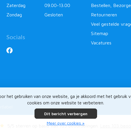
Zaterdag
09.00-13.00
Bestellen, Bezorge
Zondag
Gesloten
Retourneren
Veel gestelde vrag
Sitemap
Socials
Vacatures
or het gebruiken van onze website, ga je akkoord met het gebruik 
cookies om onze website te verbeteren.
ntlabel
Dit bericht verbergen
Meer over cookies »
5
/
5
sterren op basis van
103
beoordelingen.
Lees 103 beoo