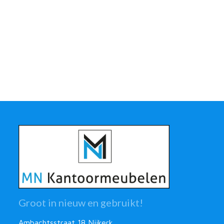
Groot in nieuw en gebruikt!
Ambachtsstraat 18 Nijkerk