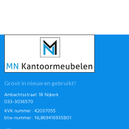
Groot in nieuw en gebruikt!
Ambachtsstraat 18 Nijkerk
033-3036570
KVK nummer: 42037055
btw-nummer: NL869416935B01