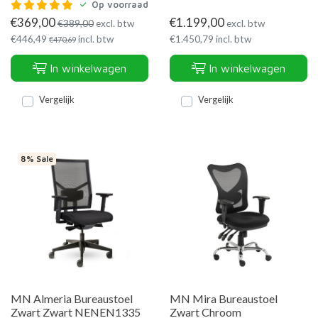
Op voorraad
€
369,00
€
1.199,00
€
389,00
excl. btw
excl. btw
€
446,49
incl. btw
€
1.450,79
incl. btw
€
470,69
In winkelwagen
In winkelwagen
Vergelijk
Vergelijk
8% Sale
MN Almeria Bureaustoel
MN Mira Bureaustoel
Zwart Zwart NENEN1335
Zwart Chroom