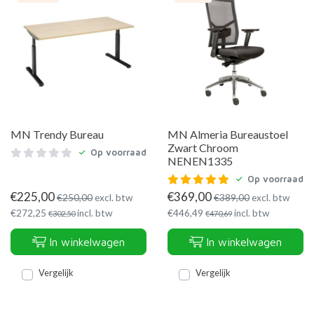
MN Trendy Bureau
MN Almeria Bureaustoel
Zwart Chroom
Op voorraad
NENEN1335
Op voorraad
€
225,00
€
369,00
€
250,00
excl. btw
€
389,00
excl. btw
€
272,25
incl. btw
€
446,49
incl. btw
€
302,50
€
470,69
In winkelwagen
In winkelwagen
Vergelijk
Vergelijk