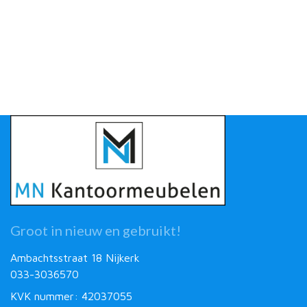
Groot in nieuw en gebruikt!
Ambachtsstraat 18 Nijkerk
033-3036570
KVK nummer: 42037055