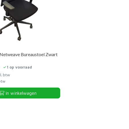
 Netweave Bureaustoel Zwart
1
op voorraad
l. btw
 btw
In winkelwagen