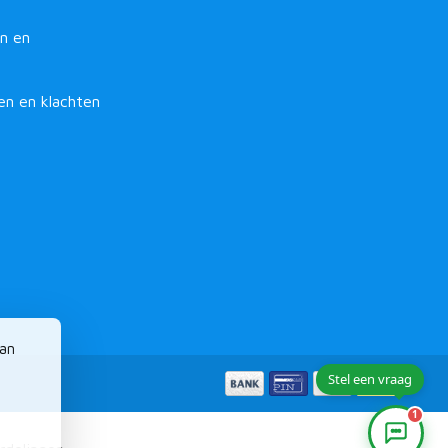
n en
en en klachten
van
1