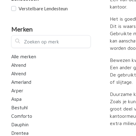
kantoor.
Verstelbare Lendesteun
Het is goed
Dit is waar
Merken
Gebruikte m
Zoeken op merk
kan aanscha
worden door
Alle merken
Bewezen kw
Ahrend
Een ander g
Ahrend
De gebruikt
of slijtage.
Amerland
Arper
Duurzame k
Aspa
Zoals je ku
Bestuhl
groot deel 
kantoormeub
Comforto
extra milie
Dauphin
Drentea