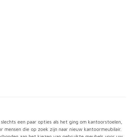
 slechts een paar opties als het ging om kantoorstoelen,
r mensen die op zoek zijn naar nieuw kantoormeubilair.
 verbonden aan het kiezen van gebruikte meubels voor uw