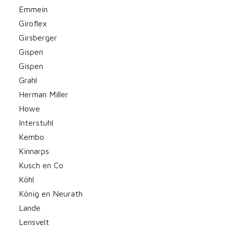
Emmein
Giroflex
Girsberger
Gispen
Gispen
Grahl
Herman Miller
Howe
Interstuhl
Kembo
Kinnarps
Kusch en Co
Köhl
König en Neurath
Lande
Lensvelt