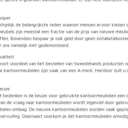
koper
schijnlijk de belangrijkste reden waarom mensen ervoor kiezen
eubels zijn meestal een fractie van de prijs van nieuwe meube
ffen. Bovendien bespaar je ook geld door geen installatiekos
 ons namelijk niet gedemonteerd.
aliteit
root voordeel van het bestellen van tweedehands producten is 
e kantoormeubelen zijn vaak van een A-merk. Hierdoor zult u 
euze
nt bedenken is de keuze voor gebruikte kantoormeubelen ee
van de vraag naar kantoormeubelen wordt ingevuld door gebru
elen omlaag. De nieuwe kantoormeubelen worden vaak geprod
uvervuiling. Daarnaast voorkom je dat kantoormeubelen onnodi