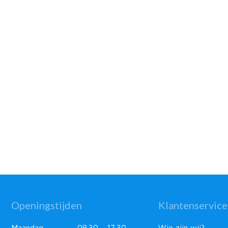
Openingstijden
Klantenservice
Maandag
08.30 - 17.30
Wie zijn wij?