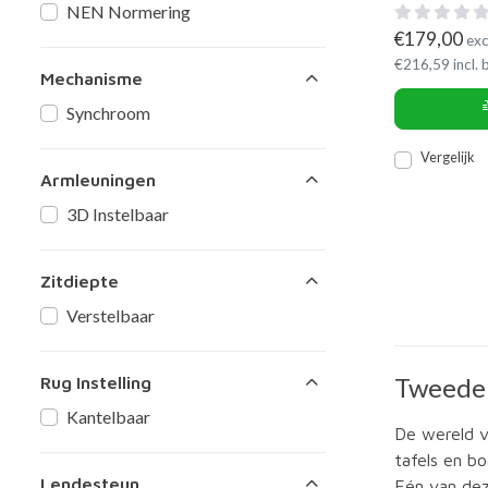
NEN Normering
€
179,00
exc
€
216,59
incl.
Mechanisme
Synchroom
Vergelijk
Armleuningen
3D Instelbaar
Zitdiepte
Verstelbaar
Tweedeh
Rug Instelling
Kantelbaar
De wereld v
tafels en b
Lendesteun
Eén van dez