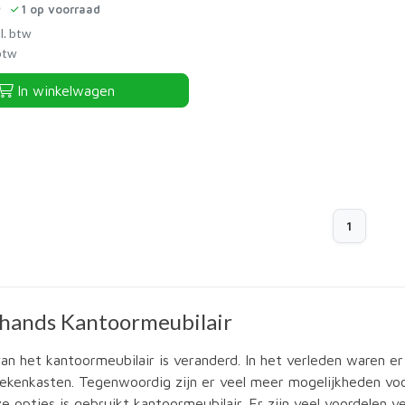
1
op voorraad
l. btw
 btw
In winkelwagen
1
ands Kantoormeubilair
an het kantoormeubilair is veranderd. In het verleden waren er
oekenkasten. Tegenwoordig zijn er veel meer mogelijkheden voo
e opties is gebruikt kantoormeubilair. Er zijn veel voordelen