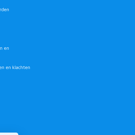
rden
n en
en en klachten