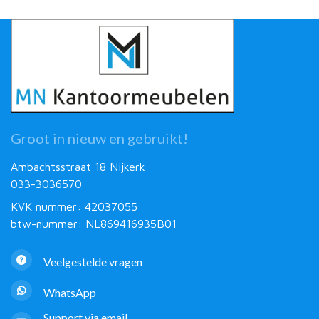
Groot in nieuw en gebruikt!
Ambachtsstraat 18 Nijkerk
033-3036570
KVK nummer: 42037055
btw-nummer: NL869416935B01
Veelgestelde vragen
WhatsApp
Support via email