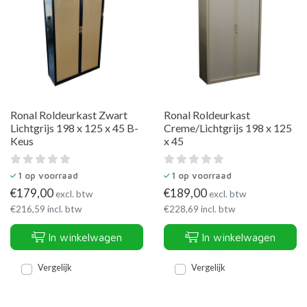
Ronal Roldeurkast Zwart
Ronal Roldeurkast
Lichtgrijs 198 x 125 x 45 B-
Creme/Lichtgrijs 198 x 125
Keus
x 45
1
op voorraad
1
op voorraad
€
179,00
€
189,00
excl. btw
excl. btw
€
216,59
incl. btw
€
228,69
incl. btw
In winkelwagen
In winkelwagen
Vergelijk
Vergelijk