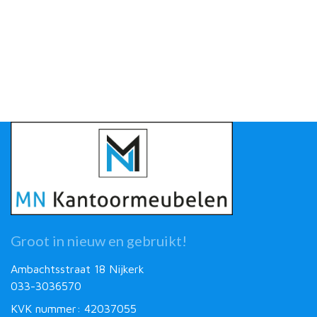
Groot in nieuw en gebruikt!
Ambachtsstraat 18 Nijkerk
033-3036570
KVK nummer: 42037055