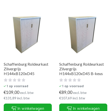
Schaffenburg Roldeurkast
Schaffenburg Roldeurkast
Zilvergrijs
Zilvergrijs
H144xB120xD45
H144xB120xD45 B-keus
1
op voorraad
1
op voorraad
€
109,00
€
89,00
excl. btw
excl. btw
€
131,89
incl. btw
€
107,69
incl. btw
In winkelwagen
In winkelwagen