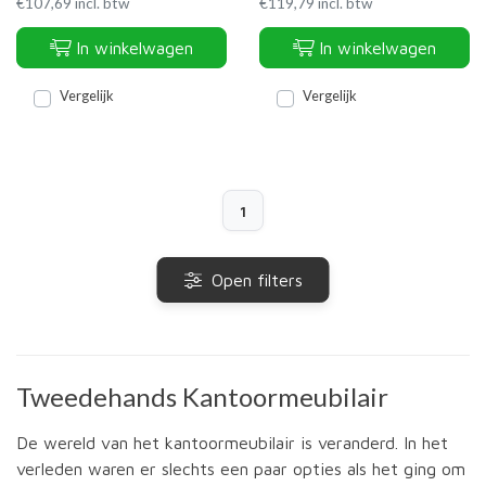
€
107,69
incl. btw
€
119,79
incl. btw
In winkelwagen
In winkelwagen
Vergelijk
Vergelijk
1
Open filters
Tweedehands Kantoormeubilair
De wereld van het kantoormeubilair is veranderd. In het
verleden waren er slechts een paar opties als het ging om