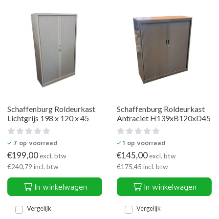
Schaffenburg Roldeurkast
Schaffenburg Roldeurkast
Lichtgrijs 198 x 120 x 45
Antraciet H139xB120xD45
7
op voorraad
1
op voorraad
€
199,00
€
145,00
excl. btw
excl. btw
€
240,79
incl. btw
€
175,45
incl. btw
In winkelwagen
In winkelwagen
Vergelijk
Vergelijk