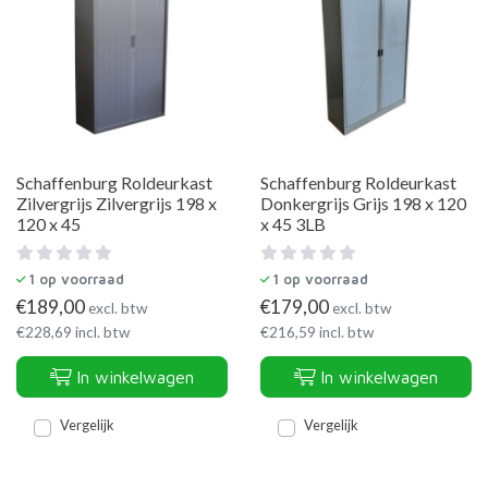
Schaffenburg Roldeurkast
Schaffenburg Roldeurkast
Zilvergrijs Zilvergrijs 198 x
Donkergrijs Grijs 198 x 120
120 x 45
x 45 3LB
1
op voorraad
1
op voorraad
€
189,00
€
179,00
excl. btw
excl. btw
€
228,69
incl. btw
€
216,59
incl. btw
In winkelwagen
In winkelwagen
Vergelijk
Vergelijk