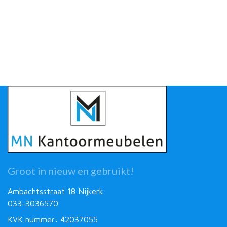
Groot in nieuw en gebruikt!
Ambachtsstraat 18 Nijkerk
033-3036570
KVK nummer: 42037055