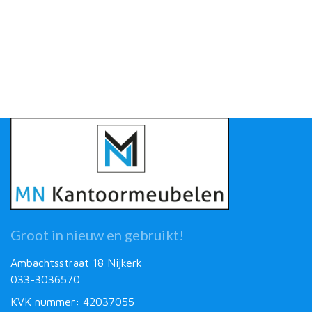
Groot in nieuw en gebruikt!
Ambachtsstraat 18 Nijkerk
033-3036570
KVK nummer: 42037055