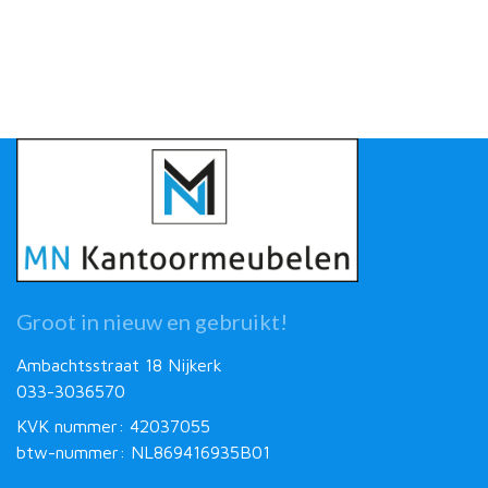
Groot in nieuw en gebruikt!
Ambachtsstraat 18 Nijkerk
033-3036570
KVK nummer: 42037055
btw-nummer: NL869416935B01