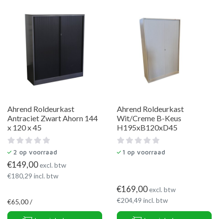
Ahrend Roldeurkast
Ahrend Roldeurkast
Antraciet Zwart Ahorn 144
Wit/Creme B-Keus
x 120 x 45
H195xB120xD45
2
op voorraad
1
op voorraad
€
149,00
excl. btw
€
180,29
incl. btw
€
169,00
excl. btw
€
204,49
incl. btw
€
65,00 /