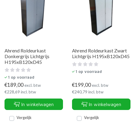
Ahrend Roldeurkast
Ahrend Roldeurkast Zwart
Donkergrijs Lichtgrijs
Lichtgrijs H195xB120xD45
H195xB120xD45
1
op voorraad
1
op voorraad
€
189,00
€
199,00
excl. btw
excl. btw
€
228,69
incl. btw
€
240,79
incl. btw
In winkelwagen
In winkelwagen
Vergelijk
Vergelijk