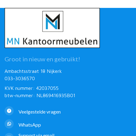
Groot in nieuw en gebruikt!
Ambachtsstraat 18 Nijkerk
033-3036570
KVK nummer: 42037055
btw-nummer: NL869416935B01
Veelgestelde vragen
WhatsApp
Support via email