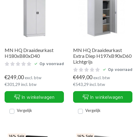
MN HQ Draaideurkast
MN HQ Draaideurkast
H180xB80xD40
Extra Diep H197xB90xD60
Lichtgrijs
Op voorraad
Op voorraad
€
249,00
€
449,00
excl. btw
excl. btw
€
301,29
incl. btw
€
543,29
incl. btw
In winkelwagen
In winkelwagen
Vergelijk
Vergelijk
16% Sale
16% Sale