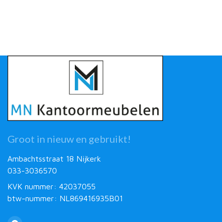
Groot in nieuw en gebruikt!
Ambachtsstraat 18 Nijkerk
033-3036570
KVK nummer: 42037055
btw-nummer: NL869416935B01